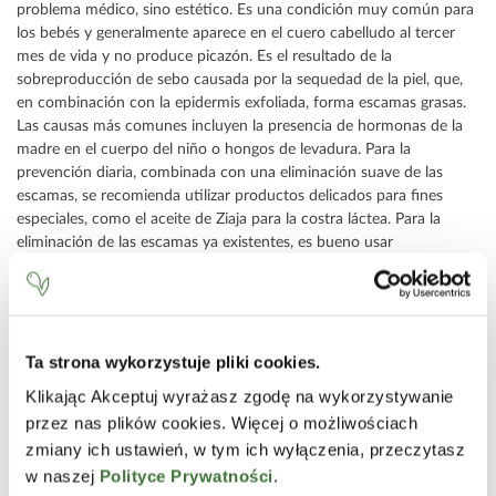
problema médico, sino estético. Es una condición muy común para
los bebés y generalmente aparece en el cuero cabelludo al tercer
mes de vida y no produce picazón. Es el resultado de la
sobreproducción de sebo causada por la sequedad de la piel, que,
en combinación con la epidermis exfoliada, forma escamas grasas.
Las causas más comunes incluyen la presencia de hormonas de la
madre en el cuerpo del niño o hongos de levadura. Para la
prevención diaria, combinada con una eliminación suave de las
escamas, se recomienda utilizar productos delicados para fines
especiales, como el aceite de Ziaja para la costra láctea. Para la
eliminación de las escamas ya existentes, es bueno usar
adicionalmente un aceite de cuidado para niños y bebés.
-
Primer diente
– es bueno comenzar el cuidado bucal lo antes
posible, desde el primer diente. Ayudará al niño a desarrollar buenos
Ta strona wykorzystuje pliki cookies.
hábitos de higiene y también apoyará la prevención. Resulta útil
disponer de una amplia gama de cepillos especiales y productos
Klikając Akceptuj wyrażasz zgodę na wykorzystywanie
para el lavado de dientes diseñados para niños. Debido al riesgo de
przez nas plików cookies. Więcej o możliwościach
tragar la pasta de dientes, es mejor que los niños más pequeños
zmiany ich ustawień, w tym ich wyłączenia, przeczytasz
usen productos sin flúor, que pueden ser reemplazados, por
w naszej
Polityce Prywatności
.
ejemplo, por xilitol. Es un sustituto natural del azúcar (alcohol de