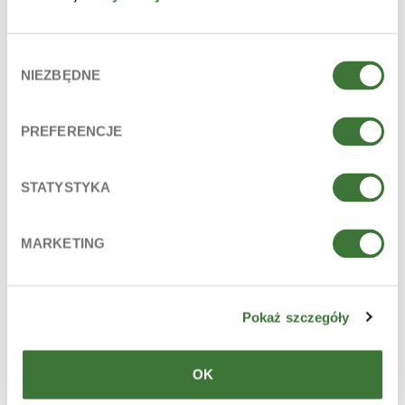
Allantoin, Calcium Gluconate, Carbomer, Phenoxyethanol,
Ethylhexylglycerin, Parfum (Fragrance), Sodium Hydroxide.
Wybór
La lista de ingredientes está conforme al estado actual de
NIEZBĘDNE
zgody
fabricación de 2022.07.
INGREDIENTES PRINCIPALES
PREFERENCJE
alantoína, complejo de calcio, provitamina B5 (d-panthenol),
vitamina A
STATYSTYKA
LÍNEA
ziaja sun
MARKETING
PARA
edad: 12+
Pokaż szczegóły
TIPO DE PRODUCTO
OK
especial