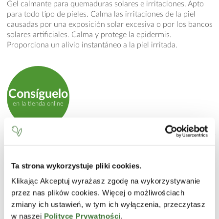
Gel calmante para quemaduras solares e irritaciones. Apto
para todo tipo de pieles. Calma las irritaciones de la piel
causadas por una exposición solar excesiva o por los bancos
solares artificiales. Calma y protege la epidermis.
Proporciona un alivio instantáneo a la piel irritada.
Consíguelo
en la tienda online
MODO DE EMPLEO
Aplicar uniformemente sobre la piel después de la
Ta strona wykorzystuje pliki cookies.
exposición solar. Para proteger durante la exposición solar
Klikając Akceptuj wyrażasz zgodę na wykorzystywanie
utilizar la loción solar adecuada de la línea Ziaja Sun.
przez nas plików cookies. Więcej o możliwościach
INCI
zmiany ich ustawień, w tym ich wyłączenia, przeczytasz
w naszej
Polityce Prywatności
.
Aqua (Water), Panthenol, PEG-40 Hydrogenated Castor Oil,