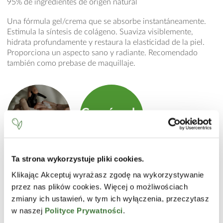
95% de ingredientes de origen natural
Una fórmula gel/crema que se absorbe instantáneamente.
Estimula la síntesis de colágeno. Suaviza visiblemente,
hidrata profundamente y restaura la elasticidad de la piel.
Proporciona un aspecto sano y radiante. Recomendado
también como prebase de maquillaje.
Consíguelo
en la tienda online
Ta strona wykorzystuje pliki cookies.
MODO DE EMPLEO
Klikając Akceptuj wyrażasz zgodę na wykorzystywanie
Aplicar uniformemente sobre el rostro, cuello y escote.
przez nas plików cookies. Więcej o możliwościach
product.label.guide
Masajear suavemente. Evitar el contorno de ojos.
zmiany ich ustawień, w tym ich wyłączenia, przeczytasz
Recomendado para día y noche.
w naszej
Polityce Prywatności
.