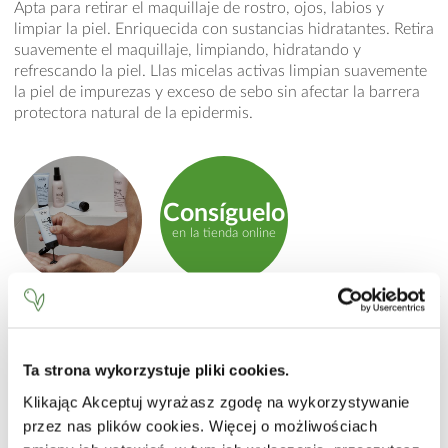
Apta para retirar el maquillaje de rostro, ojos, labios y
limpiar la piel. Enriquecida con sustancias hidratantes. Retira
suavemente el maquillaje, limpiando, hidratando y
refrescando la piel. Llas micelas activas limpian suavemente
la piel de impurezas y exceso de sebo sin afectar la barrera
protectora natural de la epidermis.
Consíguelo
en la tienda online
MODO DE EMPLEO
Aplicar una pequeña cantidad en un disco desmaquillador
product.label.guide
Ta strona wykorzystuje pliki cookies.
de algodón. Limpie suavemente sobre rostro, ojos y labios.
Repetir si es necesario. No es necesario enjuagar. Usar por la
Klikając Akceptuj wyrażasz zgodę na wykorzystywanie
mañana y por la noche.
przez nas plików cookies. Więcej o możliwościach