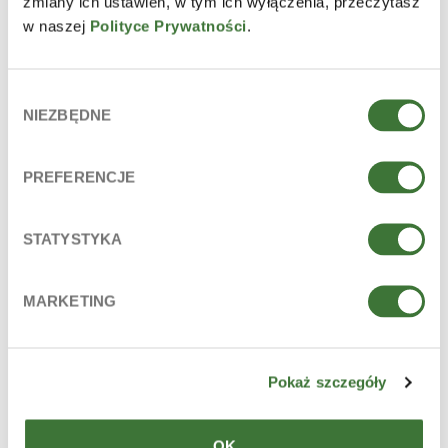
zmiany ich ustawień, w tym ich wyłączenia, przeczytasz
INCI
w naszej
Polityce Prywatności
.
Aqua (Water), Propylene Glycol, Poloxamer 184, Decyl
Glucoside, Panthenol, Cistus Incanus Flower/Leaf/Stem
Extract, Xylitol, Sodium Chloride, Disodium EDTA,
Wybór
Phenoxyethanol, Ethylhexylglycerin.
NIEZBĘDNE
zgody
La lista de ingredientes está conforme al estado actual de
fabricación de 2021.08.
PREFERENCJE
INGREDIENTES PRINCIPALES
glicerina, provitamina B5 (d-panthenol), xilitol, extracto de
STATYSTYKA
cistus
LÍNEA
MARKETING
jeju
PARA
Pokaż szczegóły
edad: 12+
piel: propensa al acné, mixta, grasa
OK