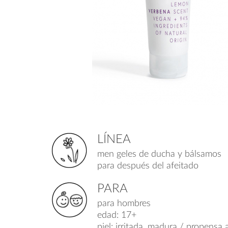
LÍNEA
men geles de ducha y bálsamos
para después del afeitado
PARA
para hombres
edad: 17+
piel: irritada, madura / propensa 