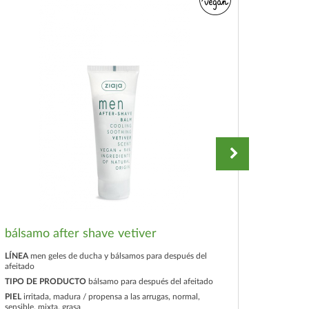
bálsamo after shave vetiver
gel d
LÍNEA
men geles de ducha y bálsamos para después del
afeitado
LÍNEA
me
afeitado
TIPO DE PRODUCTO
bálsamo para después del afeitado
TIPO D
PIEL
irritada, madura / propensa a las arrugas, normal,
sensible, mixta, grasa
PIEL
todo