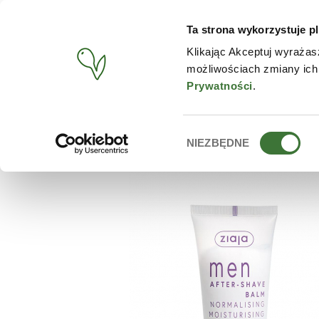
Ta strona wykorzystuje pl
PRODUCTOS
TIENDA O
Klikając Akceptuj wyrażas
możliwościach zmiany ich
BUSCAR
/
PRODUCTOS
/
ZIAJA
/
BÁLSAMO AFTER SHAVE 
Prywatności
.
Wybór
NIEZBĘDNE
zgody