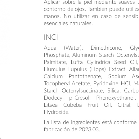
Aplicar sobre la piel mediante suaves t
contorno de ojos. También puede utili
manos. No utilizar en caso de sensibi
esenciales naturales.
INCI
Aqua (Water), Dimethicone, Glyce
Phosphate, Aluminum Starch Octenylsuc
Palmitate, Luffa Cylindrica Seed Oil,
Humulus Lupulus (Hops) Extract, Allan
Calcium Pantothenate, Sodium Asc
Tocopheryl Acetate, Pyridoxine HCl, M
Starch Octenylsuccinate, Silica, Carbo
Dodecyl p-Cresol, Phenoxyethanol, E
Litsea Cubeba Fruit Oil, Citral,
Hydroxide.
La lista de ingredientes está conforme 
fabricación de 2023.03.
a