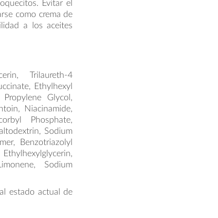
oquecitos. Evitar el
zarse como crema de
lidad a los aceites
rin, Trilaureth-4
cinate, Ethylhexyl
 Propylene Glycol,
toin, Niacinamide,
orbyl Phosphate,
altodextrin, Sodium
mer, Benzotriazolyl
thylhexylglycerin,
 Limonene, Sodium
al estado actual de