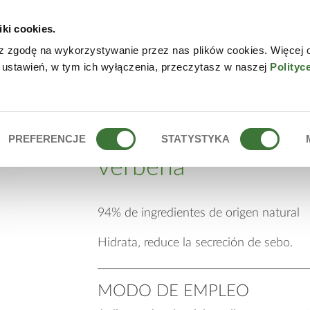
iki cookies.
NLINE
CONTACTO
DÓN
z zgodę na wykorzystywanie przez nas plików cookies. Więcej 
 ustawień, w tym ich wyłączenia, przeczytasz w naszej
Polityc
LEMON VERBENA
bálsamo after shav
PREFERENCJE
STATYSTYKA
verbena
94% de ingredientes de origen natural
Hidrata, reduce la secreción de sebo.
MODO DE EMPLEO