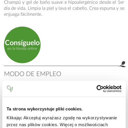
Champú y gel de baño suave e hipoalergénico desde el 1er
día de vida. Limpia la piel y lava el cabello. Crea espuma y se
enjuaga fácilmente.
Consíguelo
en la tienda online
MODO DE EMPLEO
Aplicar una pequeña cantidad de gel sobre el cabello y la
piel humedecidos, masajear hasta obtener espuma. Enjuagar
bien con agua tibia. Utilizar una pequeña cantidad para el
baño. Evitar el contacto con los ojos. En caso de contacto,
enjuagar abundantemente con agua.
Ta strona wykorzystuje pliki cookies.
Klikając Akceptuj wyrażasz zgodę na wykorzystywanie
INCI
przez nas plików cookies. Więcej o możliwościach
Aqua (Water), Cocamidopropyl Betaine, Disodium Laureth