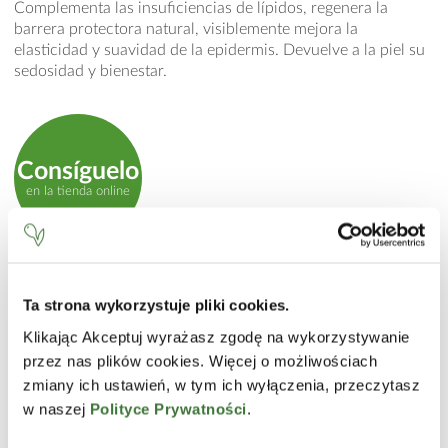
Complementa las insuficiencias de lípidos, regenera la
barrera protectora natural, visiblemente mejora la
elasticidad y suavidad de la epidermis. Devuelve a la piel su
sedosidad y bienestar.
Consíguelo
en la tienda online
MODO DE EMPLEO
Ta strona wykorzystuje pliki cookies.
Aplicar una capa gruesa sobre la piel. Para uso externo
solamente.
Klikając Akceptuj wyrażasz zgodę na wykorzystywanie
przez nas plików cookies. Więcej o możliwościach
INCI
zmiany ich ustawień, w tym ich wyłączenia, przeczytasz
Aqua (Water), Cetearyl Ethylhexanoate, Elaeis Guineensis
w naszej
Polityce Prywatności
.
(Palm) Oil, Butyrospermum Parkii (Shea) Butter,
Caprylic/Capric Triglyceride, Glycerin, Glyceryl Stearate