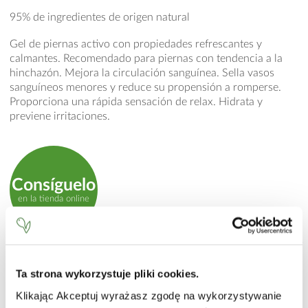
95% de ingredientes de origen natural
Gel de piernas activo con propiedades refrescantes y
calmantes. Recomendado para piernas con tendencia a la
hinchazón. Mejora la circulación sanguínea. Sella vasos
sanguíneos menores y reduce su propensión a romperse.
Proporciona una rápida sensación de relax. Hidrata y
previene irritaciones.
Consíguelo
en la tienda online
MODO DE EMPLEO
Ta strona wykorzystuje pliki cookies.
Aplicar una pequeña cantidad de gel y masajear en la piel.
Klikając Akceptuj wyrażasz zgodę na wykorzystywanie
Empezando bajo el lugar del malestar y moviendo hacia