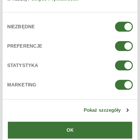
Sodium Chloride, Sodium Benzoate, Lactic Acid, Parfum
(Fragrance), Limonene, Hexyl Cinnamal, Linalool, CI 42090
(FD&C Blue No. 1).
Wybór
La lista de ingredientes está conforme al estado actual de
NIEZBĘDNE
zgody
fabricación de 2020.10.
INGREDIENTES PRINCIPALES
PREFERENCJE
alantoína, provitamina B5 (d-panthenol), vitamina B6,
vitamina C
STATYSTYKA
LÍNEA
ziaja men
MARKETING
PARA
para hombres
Pokaż szczegóły
edad: 17+
TIPO DE PRODUCTO
OK
geles de ducha