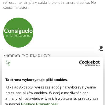
refrescante. Limpia y cuida la piel de manera efectiva. No
causa irritación.
Consíguelo
en la tienda online
MODO DE EMPLEO
Para la limpieza diaria usar una pequeña cantidad de gel.
INCI
Ta strona wykorzystuje pliki cookies.
Aqua (Water), Sodium Laureth Sulfate, Cocamidopropyl
Betaine, Coco-Glucoside, PEG-7 Glyceryl Cocoate,
Klikając Akceptuj wyrażasz zgodę na wykorzystywanie
Allantoin, Niacinamide, Calcium Pantothenate, Sodium
przez nas plików cookies. Więcej o możliwościach
Ascorbyl Phosphate, Tocopheryl Acetate, Pyridoxine HCl,
zmiany ich ustawień, w tym ich wyłączenia, przeczytasz
Maltodextrin, Sodium Starch Octenylsuccinate, Silica,
w naszej
Polityce Prywatności
.