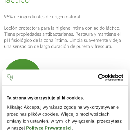
95% de ingredientes de origen natural
Loción protectora para la higiene íntima con ácido láctico.
Tiene propiedades antibacterianas. Restaura y mantiene el
pH fisiológico de la zona íntima. Limpia suavemente y deja
una sensación de larga duración de pureza y frescura.
Consíguelo
en la tienda online
Ta strona wykorzystuje pliki cookies.
MODO DE EMPLEO
Klikając Akceptuj wyrażasz zgodę na wykorzystywanie
przez nas plików cookies. Więcej o możliwościach
Para la limpieza utilice una pequeña cantidad de loción.
zmiany ich ustawień, w tym ich wyłączenia, przeczytasz
Aclare bien.
w naszej
Polityce Prywatności
.