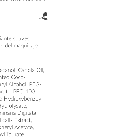
diante suaves
 del maquillaje.
canol, Canola Oil,
nated Coco-
aryl Alcohol, PEG-
earate, PEG-100
no Hydroxybenzoyl
ydrolysate,
inaria Digitata
calis Extract,
heryl Acetate,
yl Taurate