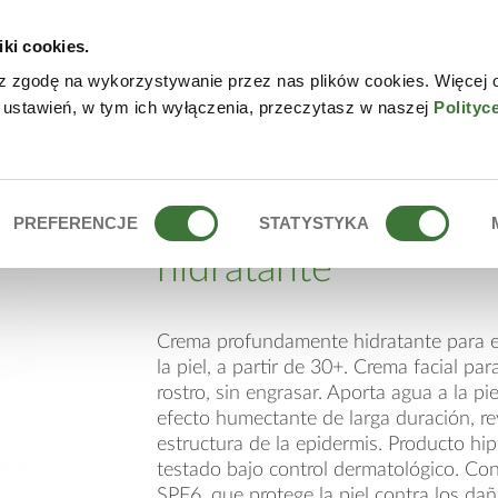
iki cookies.
NLINE
CONTACTO
DÓN
z zgodę na wykorzystywanie przez nas plików cookies. Więcej 
 ustawień, w tym ich wyłączenia, przeczytasz w naszej
Polityc
 HIDRATANTE
crema profundame
PREFERENCJE
STATYSTYKA
hidratante
Crema profundamente hidratante para el
la piel, a partir de 30+. Crema facial para
rostro, sin engrasar. Aporta agua a la pi
efecto humectante de larga duración, revi
estructura de la epidermis. Producto hip
testado bajo control dermatológico. Cont
SPF6, que protege la piel contra los dañ