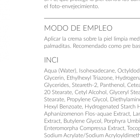
el foto-envejecimiento.
MODO DE EMPLEO
Aplicar la crema sobre la piel limpia me
palmaditas. Recomendado como pre base
INCI
Aqua (Water), Isohexadecane, Octyldode
Glycerin, Ethylhexyl Triazone, Hydroge
Glycerides, Steareth-2, Panthenol, Cete
20 Stearate, Cetyl Alcohol, Glyceryl St
Stearate, Propylene Glycol, Diethylami
Hexyl Benzoate, Hydrogenated Starch H
Aphanizomenon Flos-aquae Extract, Lam
Extract, Butylene Glycol, Porphyra Umbili
Enteromorpha Compressa Extract, Tocop
Sodium Acrylate/Sodium Acryloyldimeth