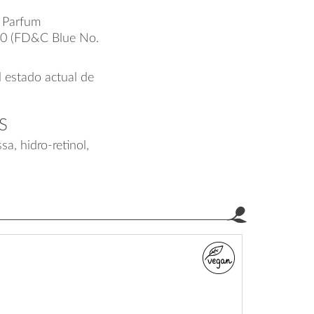
 Parfum
90 (FD&C Blue No.
l estado actual de
S
a, hidro-retinol,