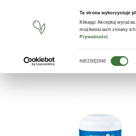
Ta strona wykorzystuje pl
PRODUCTOS
TIENDA O
Klikając Akceptuj wyrażas
możliwościach zmiany ich
BUSCAR
/
PRODUCTOS
/
ZIAJA
/
CREMA PROFUNDAMENTE
Prywatności
.
Wybór
NIEZBĘDNE
zgody