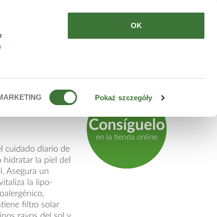
DE COMPRAR
ES
OK
o
e
nte
MARKETING
Pokaż szczegóły
Consíguelo
en la tienda online
 cuidado diario de
 hidratar la piel del
el. Asegura un
taliza la lipo-
oalergénico,
iene filtro solar
inos rayos del sol y