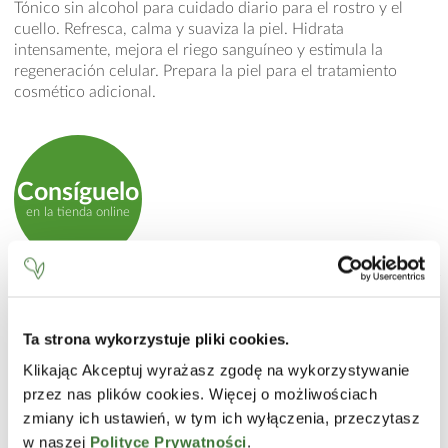
Tónico sin alcohol para cuidado diario para el rostro y el
cuello. Refresca, calma y suaviza la piel. Hidrata
intensamente, mejora el riego sanguíneo y estimula la
regeneración celular. Prepara la piel para el tratamiento
cosmético adicional.
Consíguelo
en la tienda online
MODO DE EMPLEO
Aplicar con un algodón sobre la piel limpia. Evitar el
Ta strona wykorzystuje pliki cookies.
contacto con los ojos.
Klikając Akceptuj wyrażasz zgodę na wykorzystywanie
INCI
przez nas plików cookies. Więcej o możliwościach
zmiany ich ustawień, w tym ich wyłączenia, przeczytasz
Aqua (Water), Propylene Glycol, Cucumis Sativus
w naszej
Polityce Prywatności
.
(Cucumber) Fruit Extract, Panthenol, PPG-26-Buteth-26,