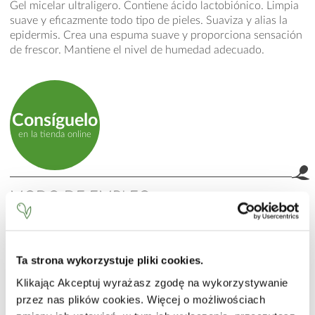
Gel micelar ultraligero. Contiene ácido lactobiónico. Limpia
suave y eficazmente todo tipo de pieles. Suaviza y alias la
epidermis. Crea una espuma suave y proporciona sensación
de frescor. Mantiene el nivel de humedad adecuado.
Consíguelo
en la tienda online
MODO DE EMPLEO
Aplicar sobre el rostro y enjuagar con agua tibia. Evitar el
contacto con los ojos.
Ta strona wykorzystuje pliki cookies.
INCI
Klikając Akceptuj wyrażasz zgodę na wykorzystywanie
Aqua (Water), Glycerin, Cocamidopropyl Betaine, Coco-
przez nas plików cookies. Więcej o możliwościach
Glucoside, PEG-7 Glyceryl Cocoate, Sodium Cocoyl
Isethionate, Undecylenamidopropyl Betaine, Propylene