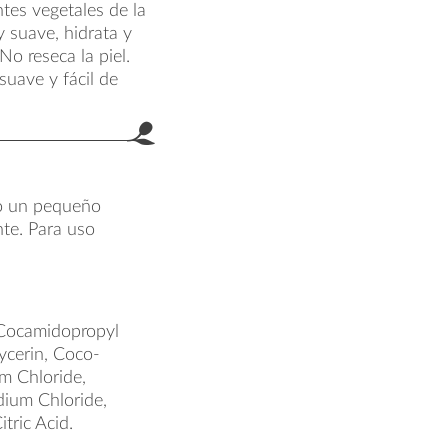
tes vegetales de la
 suave, hidrata y
 No reseca la piel.
suave y fácil de
do un pequeño
te. Para uso
 Cocamidopropyl
ycerin, Coco-
m Chloride,
dium Chloride,
tric Acid.