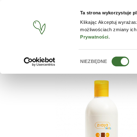
Ta strona wykorzystuje pl
PRODUCTOS
TIENDA O
Klikając Akceptuj wyrażas
możliwościach zmiany ich
BUSCAR
/
PRODUCTOS
/
ZIAJA
/
CHAMPÚ + JABÓN DE BAÑ
Prywatności
.
Wybór
NIEZBĘDNE
zgody