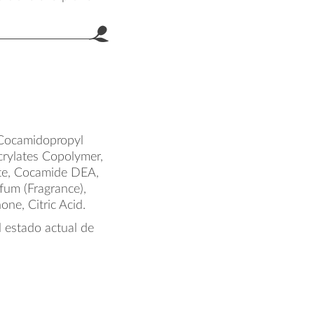
 Cocamidopropyl
crylates Copolymer,
te, Cocamide DEA,
fum (Fragrance),
ne, Citric Acid.
l estado actual de