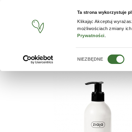
Ta strona wykorzystuje pl
PRODUCTOS
TIENDA O
Klikając Akceptuj wyrażas
możliwościach zmiany ich
BUSCAR
/
PRODUCTOS
/
ZIAJA
/
JABÓN DE MANOS DE CAN
Prywatności
.
Wybór
NIEZBĘDNE
zgody