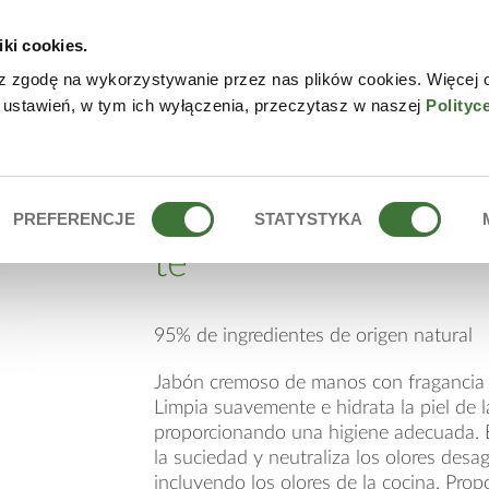
iki cookies.
NLINE
CONTACTO
DÓN
z zgodę na wykorzystywanie przez nas plików cookies. Więcej 
 ustawień, w tym ich wyłączenia, przeczytasz w naszej
Polityc
ELA Y TÉ
jabón de manos de 
PREFERENCJE
STATYSTYKA
té
95% de ingredientes de origen natural
Jabón cremoso de manos con fragancia d
Limpia suavemente e hidrata la piel de 
proporcionando una higiene adecuada. E
la suciedad y neutraliza los olores desa
incluyendo los olores de la cocina. Propo