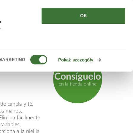
DE COMPRAR
ES
OK
o
e
canela y
MARKETING
Pokaż szczegóły
Consíguelo
en la tienda online
e canela y té.
las manos,
limina fácilmente
gradables,
rciona a la piel la