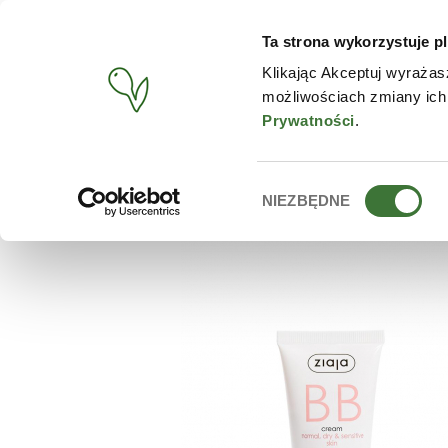
Ta strona wykorzystuje pl
PRODUCTOS
TIENDA O
Klikając Akceptuj wyrażas
możliwościach zmiany ich
BUSCAR
/
PRODUCTOS
/
ZIAJA
/
BB CREAM PIELES NORMAL
Prywatności
.
Wybór
NIEZBĘDNE
zgody