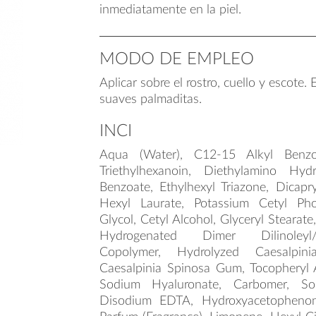
inmediatamente en la piel.
MODO DE EMPLEO
Aplicar sobre el rostro, cuello y escote
suaves palmaditas.
INCI
Aqua (Water), C12-15 Alkyl Benzo
Triethylhexanoin, Diethylamino Hyd
Benzoate, Ethylhexyl Triazone, Dicapryl
Hexyl Laurate, Potassium Cetyl Pho
Glycol, Cetyl Alcohol, Glyceryl Stearat
Hydrogenated Dimer Dilinoleyl/D
Copolymer, Hydrolyzed Caesalpi
Caesalpinia Spinosa Gum, Tocopheryl A
Sodium Hyaluronate, Carbomer, Sod
Disodium EDTA, Hydroxyacetophenon