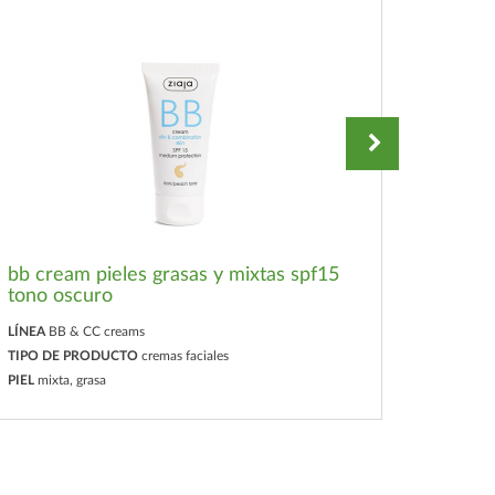
bb cream pieles grasas y mixtas spf15
bb cre
tono oscuro
sensib
LÍNEA
BB & CC creams
LÍNEA
BB
TIPO DE PRODUCTO
cremas faciales
TIPO D
PIEL
mixta, grasa
PIEL
seca