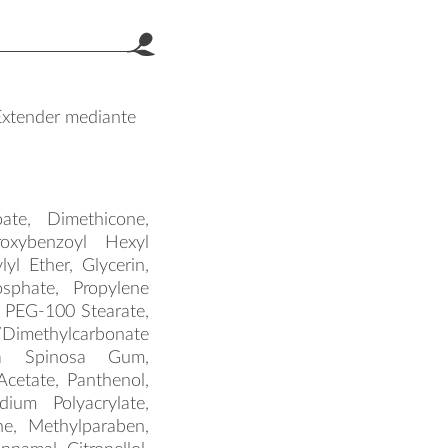
. Extender mediante
ate, Dimethicone,
roxybenzoyl Hexyl
yl Ether, Glycerin,
sphate, Propylene
e, PEG-100 Stearate,
imethylcarbonate
nia Spinosa Gum,
cetate, Panthenol,
ium Polyacrylate,
e, Methylparaben,