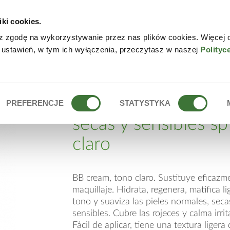
iki cookies.
NLINE
CONTACTO
DÓN
z zgodę na wykorzystywanie przez nas plików cookies. Więcej 
 ustawień, w tym ich wyłączenia, przeczytasz w naszej
Polityc
ES, SECAS Y SENSIBLES SPF15 TONO CLARO
bb cream pieles nor
PREFERENCJE
STATYSTYKA
secas y sensibles s
claro
BB cream, tono claro. Sustituye eficazm
maquillaje. Hidrata, regenera, matifica l
tono y suaviza las pieles normales, seca
sensibles. Cubre las rojeces y calma irri
Fácil de aplicar, tiene una textura liger