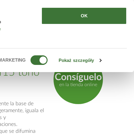
DE COMPRAR
ES
OK
o
e
males,
MARKETING
Pokaż szczegóły
pf15 tono
Consíguelo
en la tienda online
ente la base de
igeramente, iguala el
s y
taciones.
a que se difumina