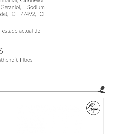
namal, Citronellol,
 Geraniol, Sodium
ide), CI 77492, CI
l estado actual de
S
henol), filtros