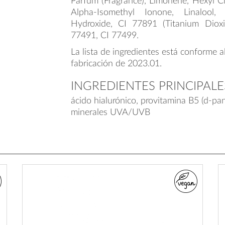
Parfum (Fragrance), Limonene, Hexyl Cin
Alpha-Isomethyl Ionone, Linalool,
Hydroxide, CI 77891 (Titanium Diox
77491, CI 77499.
La lista de ingredientes está conforme a
fabricación de 2023.01.
INGREDIENTES PRINCIPALE
ácido hialurónico, provitamina B5 (d-pant
minerales UVA/UVB