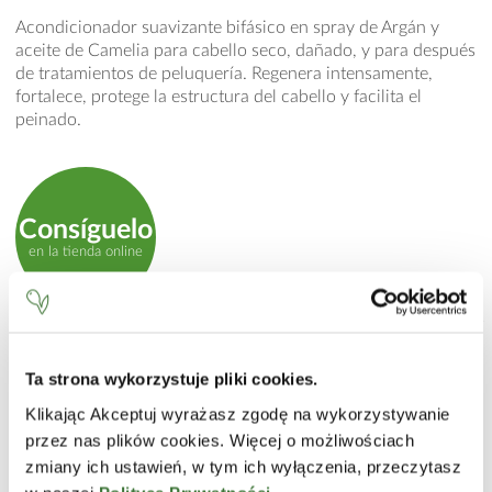
Acondicionador suavizante bifásico en spray de Argán y
aceite de Camelia para cabello seco, dañado, y para después
de tratamientos de peluquería. Regenera intensamente,
fortalece, protege la estructura del cabello y facilita el
peinado.
Consíguelo
en la tienda online
MODO DE EMPLEO
Ta strona wykorzystuje pliki cookies.
Agitar antes de usar. Aplicar uniformemente sobre el cabello
lavado y secado con toalla. No enjuagar. También se puede
Klikając Akceptuj wyrażasz zgodę na wykorzystywanie
utilizar en cabello seco.
przez nas plików cookies. Więcej o możliwościach
zmiany ich ustawień, w tym ich wyłączenia, przeczytasz
INCI