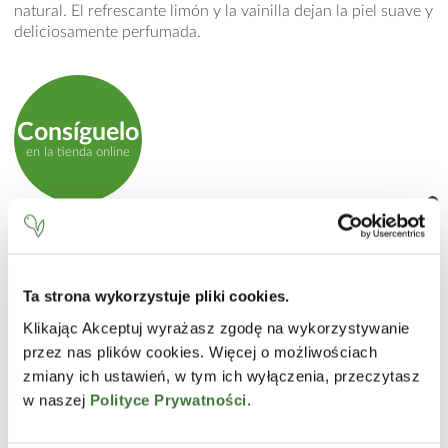
natural. El refrescante limón y la vainilla dejan la piel suave y
deliciosamente perfumada.
Consíguelo
en la tienda online
MODO DE EMPLEO
Aplicar sobre la piel húmeda y masajear con movimientos
circulares. Enjuagar completamente. Puede ser usado
Ta strona wykorzystuje pliki cookies.
diariamente.
Klikając Akceptuj wyrażasz zgodę na wykorzystywanie
przez nas plików cookies. Więcej o możliwościach
INCI
zmiany ich ustawień, w tym ich wyłączenia, przeczytasz
Sucrose, Paraffinum Liquidum (Mineral Oil), Cera
w naszej
Polityce Prywatności
.
Microcristallina (Microcrystalline Wax), Cera Alba (Beeswax),
Elaeis Guineensis (Palm) Oil, Isopropyl Myristate, PEG-7