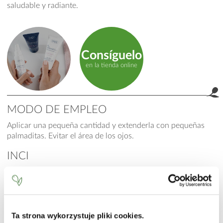
saludable y radiante.
Consíguelo
en la tienda online
MODO DE EMPLEO
Aplicar una pequeña cantidad y extenderla con pequeñas
product.label.guide
palmaditas. Evitar el área de los ojos.
INCI
Aqua (Water), Hexyl Laurate, Ethylhexyl Methoxycinnamate,
Butyl Methoxydibenzoylmethane, Glycerin,
Triethylhexanoin, Caprylic/Capric Triglyceride, Glyceryl
Stearate Citrate, Octocrylene, Steareth-2, Panthenol,
Butyrospermum Parkii (Shea) Butter, Dimethicone,
Ta strona wykorzystuje pliki cookies.