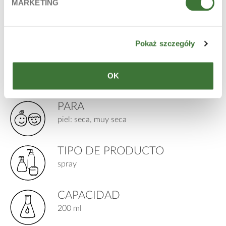
MARKETING
INGREDIENTES PRINCIPALES
microelementos naturales, extracto de flor de Helichrysum
Stoechas, marrubio común
Pokaż szczegóły
LÍNEA
OK
gdanskin
PARA
piel: seca, muy seca
TIPO DE PRODUCTO
spray
CAPACIDAD
200 ml