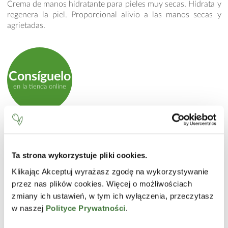
Crema de manos hidratante para pieles muy secas. Hidrata y
regenera la piel. Proporcional alivio a las manos secas y
agrietadas.
Consíguelo
en la tienda online
MODO DE EMPLEO
Masajear con las manos limpias. Se recomienda su uso
Ta strona wykorzystuje pliki cookies.
diario.
Klikając Akceptuj wyrażasz zgodę na wykorzystywanie
INCI
przez nas plików cookies. Więcej o możliwościach
zmiany ich ustawień, w tym ich wyłączenia, przeczytasz
Aqua (Water), Urea, Ethylhexyl Stearate, Glyceryl Stearate,
PEG-100 Stearate, Stearyl Alcohol, Hexyl Laurate, Sodium
w naszej
Polityce Prywatności
.
Lactate, Dimethicone, Glycerin, Virola Surinamensis Seed
Butter, Tocopherol, Cera Alba (Beeswax), Stearic Acid,