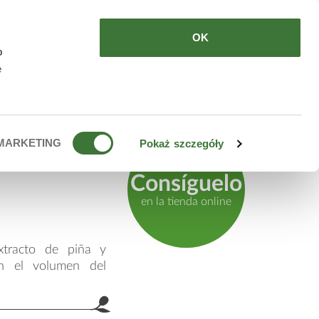
DE COMPRAR
ES
OK
o
e
e con
MARKETING
Pokaż szczegóły
Consíguelo
en la tienda online
extracto de piña y
an el volumen del