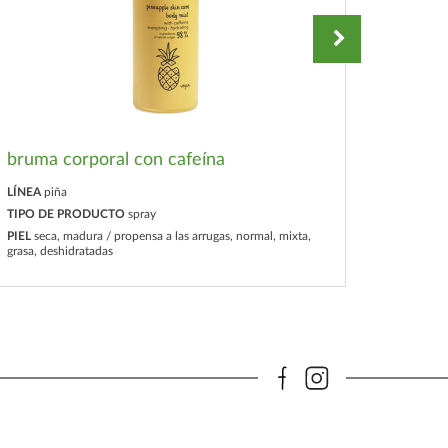
bruma corporal con cafeína
exfoli
LÍNEA
piña
LÍNEA
pi
TIPO DE PRODUCTO
spray
TIPO D
PIEL
seca, madura / propensa a las arrugas, normal, mixta,
grasa, deshidratadas
PIEL
todo