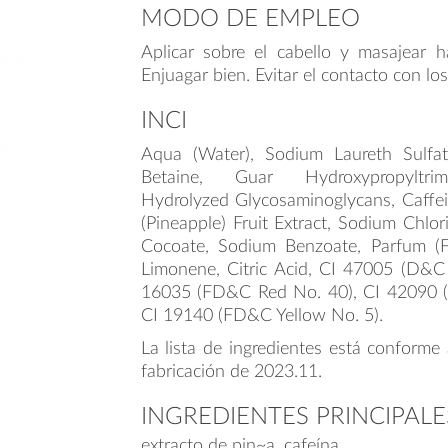
MODO DE EMPLEO
Aplicar sobre el cabello y masajear h
Enjuagar bien. Evitar el contacto con los
INCI
Aqua (Water), Sodium Laureth Sulfa
Betaine, Guar Hydroxypropyltri
Hydrolyzed Glycosaminoglycans, Caffei
(Pineapple) Fruit Extract, Sodium Chlor
Cocoate, Sodium Benzoate, Parfum (Fra
Limonene, Citric Acid, CI 47005 (D&C 
16035 (FD&C Red No. 40), CI 42090 
CI 19140 (FD&C Yellow No. 5).
La lista de ingredientes está conforme 
fabricación de 2023.11.
INGREDIENTES PRINCIPALE
extracto de pin~a, cafeína