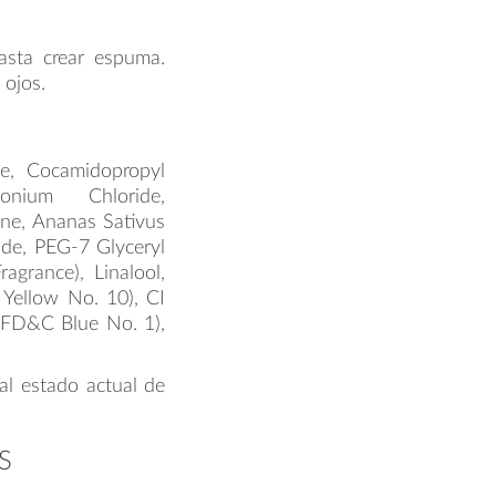
asta crear espuma.
 ojos.
te, Cocamidopropyl
monium Chloride,
ne, Ananas Sativus
ide, PEG-7 Glyceryl
grance), Linalool,
Yellow No. 10), CI
(FD&C Blue No. 1),
al estado actual de
S