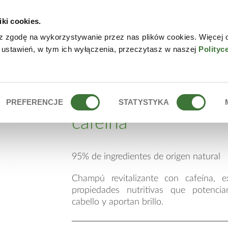
iki cookies.
NLINE
CONTACTO
DÓN
z zgodę na wykorzystywanie przez nas plików cookies. Więcej 
 ustawień, w tym ich wyłączenia, przeczytasz w naszej
Polityc
CON CAFEÍNA
champú revitalizant
PREFERENCJE
STATYSTYKA
cafeína
95% de ingredientes de origen natural
Champú revitalizante con cafeína, 
propiedades nutritivas que potenci
cabello y aportan brillo.