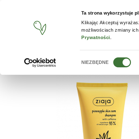
Ta strona wykorzystuje pl
PRODUCTOS
TIENDA O
Klikając Akceptuj wyrażas
możliwościach zmiany ich
BUSCAR
/
PRODUCTOS
/
ZIAJA
/
CHAMPÚ REVITALIZANTE 
Prywatności
.
Wybór
NIEZBĘDNE
zgody