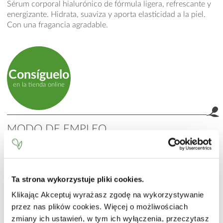
Sérum corporal hialurónico de fórmula ligera, refrescante y
energizante. Hidrata, suaviza y aporta elasticidad a la piel.
Con una fragancia agradable.
Consíguelo
en la tienda online
MODO DE EMPLEO
Masajear suavemente sobre la piel y dejar hasta su total
absorción.
INCI
Ta strona wykorzystuje pliki cookies.
Aqua (Water), C12-15 Alkyl Benzoate, Glycerin, Glyceryl
Klikając Akceptuj wyrażasz zgodę na wykorzystywanie
Stearate, PEG-100 Stearate, Dimethicone, Butyrospermum
przez nas plików cookies. Więcej o możliwościach
Parkii (Shea) Butter, Canola Oil, Vegetable Collagen
zmiany ich ustawień, w tym ich wyłączenia, przeczytasz
(Collagen Amino Acids), Butylene Glycol, Prunus Mume Fruit