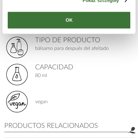
PARA
Pokaż szczegóły
para hombres
edad: 17+
OK
piel: irritada, madura / propensa a las arrugas,
normal, sensible, mixta, grasa
TIPO DE PRODUCTO
bálsamo para después del afeitado
CAPACIDAD
80 ml
vegan
PRODUCTOS RELACIONADOS