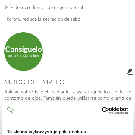
94% de ingredientes de origen natural
Hidrata, reduce la secreción de sebo.
Consíguelo
en la tienda online
MODO DE EMPLEO
Aplicar sobre la piel mediante suaves toquecitos. Evitar el
contorno de ojos. También puede utilizarse como crema de
manos. No utilizar en caso de sensibilidad a los aceites
esenciales naturales.
INCI
Ta strona wykorzystuje pliki cookies.
Aqua (Water), Dimethicone, Glycerin, Trilaureth-4