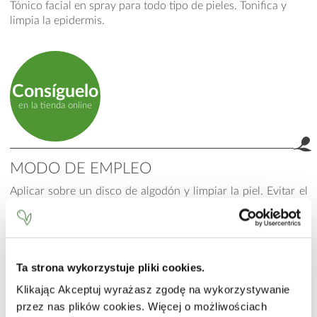
Tónico facial en spray para todo tipo de pieles. Tonifica y
limpia la epidermis.
Consíguelo
en la tienda online
MODO DE EMPLEO
Aplicar sobre un disco de algodón y limpiar la piel. Evitar el
contorno de ojos. Recomendado para uso diario, antes y
después del maquillaje.
INCI
Ta strona wykorzystuje pliki cookies.
Aqua (Water), Propylene Glycol, Sodium Cocoamphoacetate,
Hydrolyzed Rice Protein, Niacinamide, Calcium
Klikając Akceptuj wyrażasz zgodę na wykorzystywanie
Pantothenate, Sodium Ascorbyl Phosphate, Tocopheryl
przez nas plików cookies. Więcej o możliwościach
Acetate, Pyridoxine HCl, Maltodextrin, Sodium Starch