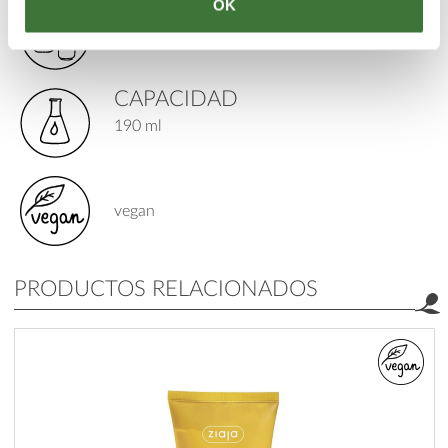
OK
TIPO DE PRODUCTO
tónicos
CAPACIDAD
190 ml
vegan
PRODUCTOS RELACIONADOS