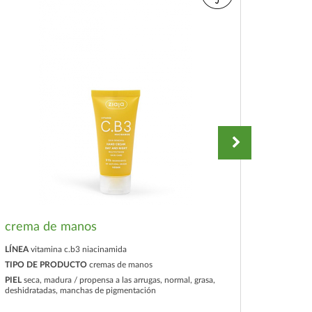
crema de manos
crema
LÍNEA
vitamina c.b3 niacinamida
LÍNEA
vi
TIPO DE PRODUCTO
cremas de manos
TIPO D
PIEL
seca, madura / propensa a las arrugas, normal, grasa,
PIEL
seca
deshidratadas, manchas de pigmentación
grasa, de