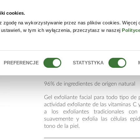
iki cookies.
NLINE
CONTACTO
DÓN
z zgodę na wykorzystywanie przez nas plików cookies. Więcej 
 ustawień, w tym ich wyłączenia, przeczytasz w naszej
Polityc
gel exfoliante facial
PREFERENCJE
STATYSTYKA
96% de ingredientes de origen natural
Gel exfoliante facial para todo tipo de 
actividad exfoliante de las vitaminas C
a los exfoliantes tradicionales con 
suavemente y exfolia las células epid
tono de la piel.