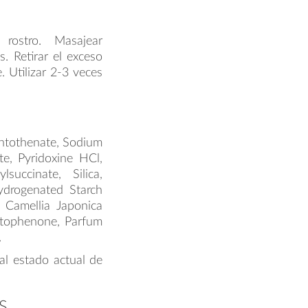
 rostro. Masajear
. Retirar el exceso
 Utilizar 2-3 veces
ntothenate, Sodium
e, Pyridoxine HCl,
succinate, Silica,
ydrogenated Starch
 Camellia Japonica
etophenone, Parfum
.
al estado actual de
S