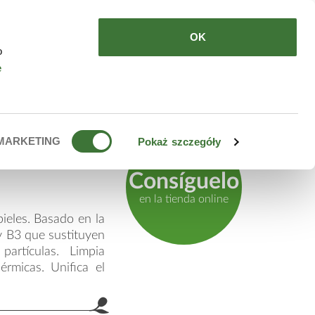
DE COMPRAR
ES
OK
o
e
MARKETING
Pokaż szczegóły
Consíguelo
en la tienda online
pieles. Basado en la
 y B3 que sustituyen
partículas. Limpia
érmicas. Unifica el