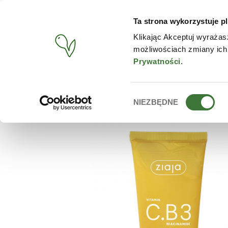
Ta strona wykorzystuje pl
PRODUCTOS
TIENDA O
Klikając Akceptuj wyrażas
możliwościach zmiany ich
BUSCAR
/
PRODUCTOS
/
ZIAJA
/
GEL EXFOLIANTE FACIAL
Prywatności
.
Wybór
NIEZBĘDNE
zgody