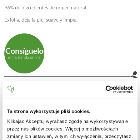
96% de ingredientes de origen natural
Exfolia, deja la piel suave y limpia.
Consíguelo
en la tienda online
MODO DE EMPLEO
Aplicar sobre la piel húmeda. Masajear con movimientos
circulares. Aclarar con abundante agua tibia. Conservar en
un lugar protegido de la luz.
Ta strona wykorzystuje pliki cookies.
INCI
Klikając Akceptuj wyrażasz zgodę na wykorzystywanie
przez nas plików cookies. Więcej o możliwościach
Aqua (Water), Hydrated Silica, Glycerin, PEG-7 Glyceryl
zmiany ich ustawień, w tym ich wyłączenia, przeczytasz
Cocoate, Coco-Glucoside, Propylene Glycol, Cucumis