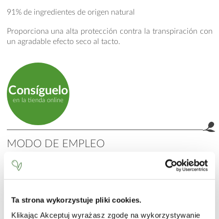
91% de ingredientes de origen natural
Proporciona una alta protección contra la transpiración con
un agradable efecto seco al tacto.
Consíguelo
en la tienda online
MODO DE EMPLEO
Aplicar un mínimo de dos capas de antitranspirante sobre la
piel completamente seca. Utilizar por la mañana o por la
noche. Uso externo. No utilizar sobre piel irritada.
INCI
Ta strona wykorzystuje pliki cookies.
Klikając Akceptuj wyrażasz zgodę na wykorzystywanie
Aqua (Water), Aluminum Chlorohydrate, Dicaprylyl Ether,