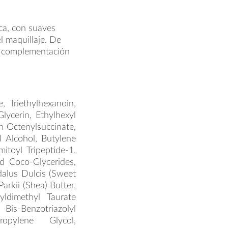
eca, con suaves
l maquillaje. De
r complementación
 Triethylhexanoin,
lycerin, Ethylhexyl
h Octenylsuccinate,
 Alcohol, Butylene
itoyl Tripeptide-1,
d Coco-Glycerides,
alus Dulcis (Sweet
rkii (Shea) Butter,
yldimethyl Taurate
enzotriazolyl
ropylene Glycol,