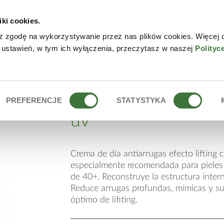
iki cookies.
NLINE
CONTACTO
DÓN
z zgodę na wykorzystywanie przez nas plików cookies. Więcej 
 ustawień, w tym ich wyłączenia, przeczytasz w naszej
Polityc
ING + UV
crema facial de día l
PREFERENCJE
STATYSTYKA
uv
Crema de día antiarrugas efecto lifting co
especialmente recomendada para pieles 
de 40+. Reconstruye la estructura interna
Reduce arrugas profundas, mímicas y sup
óptimo de lifiting.