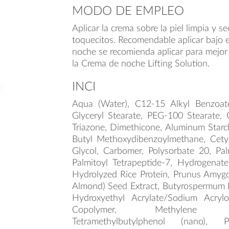
MODO DE EMPLEO
Aplicar la crema sobre la piel limpia y s
toquecitos. Recomendable aplicar bajo e
noche se recomienda aplicar para mejo
la Crema de noche Lifting Solution.
INCI
Aqua (Water), C12-15 Alkyl Benzoate,
Glyceryl Stearate, PEG-100 Stearate, G
Triazone, Dimethicone, Aluminum Starc
Butyl Methoxydibenzoylmethane, Cetyl
Glycol, Carbomer, Polysorbate 20, Palm
Palmitoyl Tetrapeptide-7, Hydrogenate
Hydrolyzed Rice Protein, Prunus Amygd
Almond) Seed Extract, Butyrospermum Pa
Hydroxyethyl Acrylate/Sodium Acrylo
Copolymer, Methylene Bis-B
Tetramethylbutylphenol (nano), P