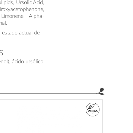
ipids, Ursolic Acid,
droxyacetophenone,
 Limonene, Alpha-
mal.
l estado actual de
S
ol), ácido ursólico