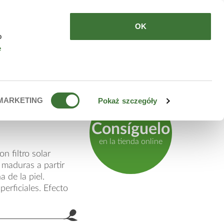
DE COMPRAR
ES
OK
o
e
ifting +
MARKETING
Pokaż szczegóły
Consíguelo
en la tienda online
n filtro solar
maduras a partir
 de la piel.
erficiales. Efecto