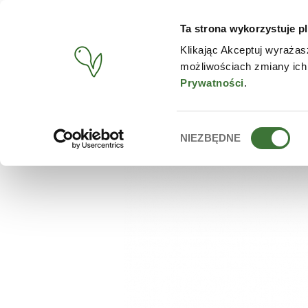
Ta strona wykorzystuje pl
PRODUCTOS
TIENDA O
Klikając Akceptuj wyrażas
możliwościach zmiany ich
BUSCAR
/
PRODUCTOS
/
ZIAJA
/
CREMA FACIAL DE DÍA LIFT
Prywatności
.
Wybór
NIEZBĘDNE
zgody