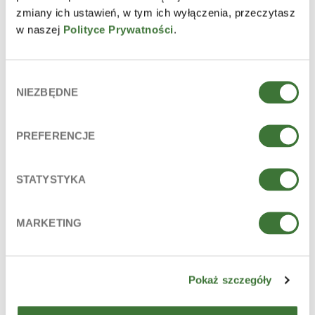
zmiany ich ustawień, w tym ich wyłączenia, przeczytasz
w naszej
Polityce Prywatności
.
Wybór
NIEZBĘDNE
zgody
PREFERENCJE
crema facial de día spf10
STATYSTYKA
LÍNEA
acai
TIPO DE PRODUCTO
cremas faciales
PIEL
sensible, cansada
MARKETING
Pokaż szczegóły