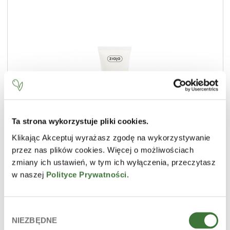
Ta strona wykorzystuje pliki cookies.
Klikając Akceptuj wyrażasz zgodę na wykorzystywanie
crema de manos
przez nas plików cookies. Więcej o możliwościach
LÍNEA
delicious skin care
zmiany ich ustawień, w tym ich wyłączenia, przeczytasz
TIPO DE PRODUCTO
-
w naszej
Polityce Prywatności
.
PIEL
todos los tipos
Wybór
NIEZBĘDNE
zgody