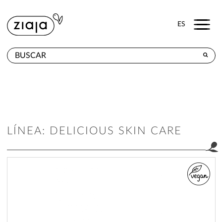
Menu
ES
DÓNDE COMPRAR
PRODUCTOS
TIENDA ONLINE
LÍNEA: DELICIOUS SKIN CARE
CONTACTO