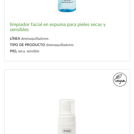
limpiador facial en espuma para pieles secas y
sensibles
LÍNEA
desmaquilladores
TIPO DE PRODUCTO
desmaquilladores
PIEL
seca, sensible