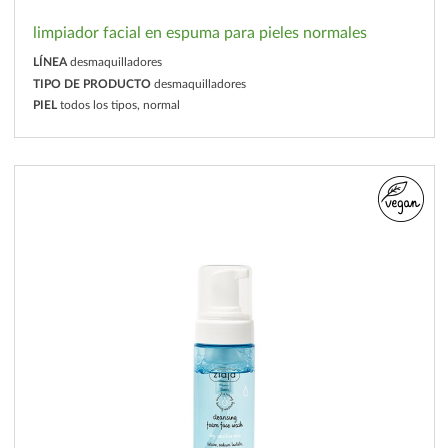
limpiador facial en espuma para pieles normales
LÍNEA
desmaquilladores
TIPO DE PRODUCTO
desmaquilladores
PIEL
todos los tipos, normal