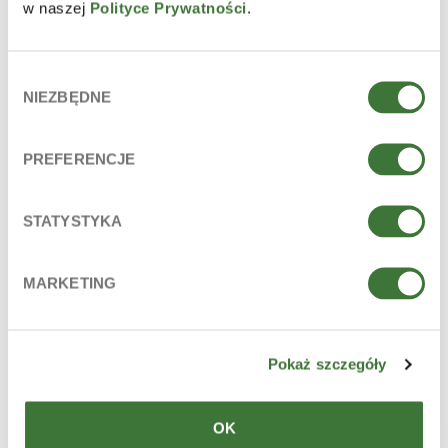
w naszej
Polityce Prywatności
.
PIEL
todos los tipos
Wybór
NIEZBĘDNE
zgody
PREFERENCJE
STATYSTYKA
MARKETING
Pokaż szczegóły
OK
desmaquillador de ojos bifásico