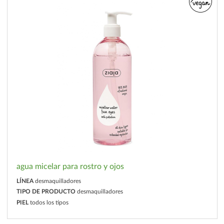
agua micelar para rostro y ojos
LÍNEA
desmaquilladores
TIPO DE PRODUCTO
desmaquilladores
PIEL
todos los tipos