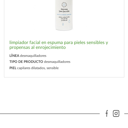
limpiador facial en espuma para pieles sensibles y
propensas al enrojecimiento
LÍNEA
desmaquilladores
TIPO DE PRODUCTO
desmaquilladores
PIEL
capilares dilatados, sensible