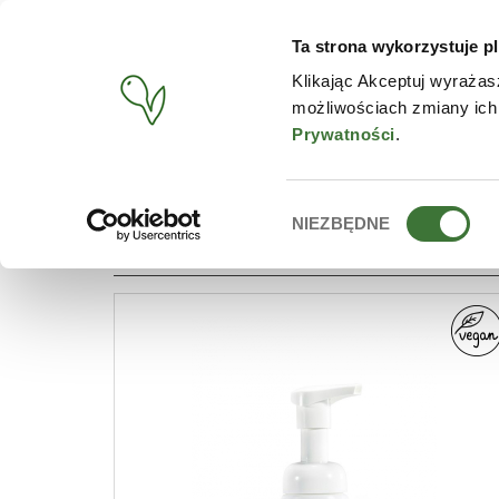
Ta strona wykorzystuje pl
PRODUCTOS
TIENDA O
Klikając Akceptuj wyrażas
możliwościach zmiany ich
BUSCAR
/
PRODUCTOS
/
LÍNEA
/
ESPUMAS DE HIGIENE ÍNT
Prywatności
.
Wybór
NIEZBĘDNE
LÍNEA: ESPUMAS DE HIGIE
zgody