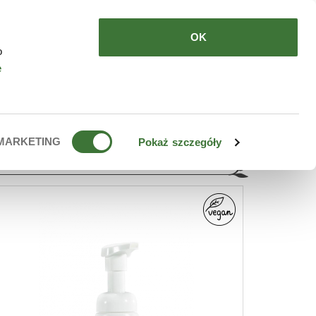
DE COMPRAR
ES
OK
o
e
MARKETING
Pokaż szczegóły