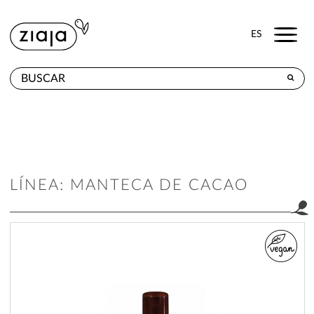
Menu
ES
DÓNDE COMPRAR
PRODUCTOS
TIENDA ONLINE
LÍNEA: MANTECA DE CACAO
CONTACTO