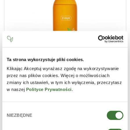
Ta strona wykorzystuje pliki cookies.
Klikając Akceptuj wyrażasz zgodę na wykorzystywanie
przez nas plików cookies. Więcej o możliwościach
gel de ducha
zmiany ich ustawień, w tym ich wyłączenia, przeczytasz
LÍNEA
manteca de naranja
w naszej
Polityce Prywatności
.
TIPO DE PRODUCTO
geles de ducha
Wybór
NIEZBĘDNE
zgody