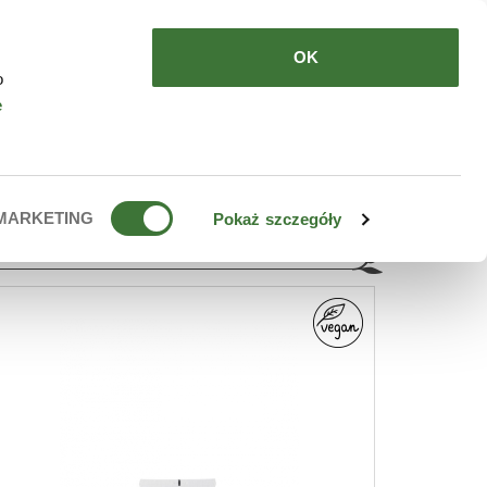
DE COMPRAR
ES
OK
o
e
MARKETING
Pokaż szczegóły