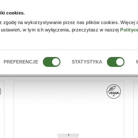
iki cookies.
NLINE
CONTACTO
DÓN
z zgodę na wykorzystywanie przez nas plików cookies. Więcej 
 ustawień, w tym ich wyłączenia, przeczytasz w naszej
Polityc
FOLIANTE CON ÁCIDOS
PREFERENCJE
STATYSTYKA
AL Y EXFOLIANTE CON ÁCIDOS