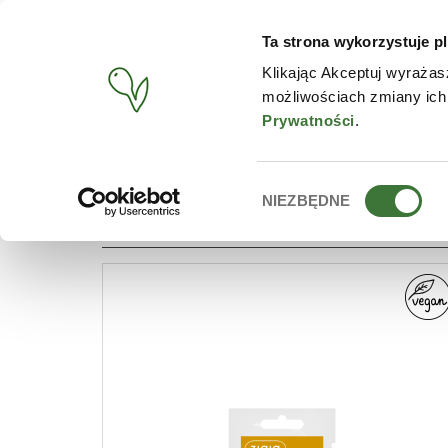
Ta strona wykorzystuje pl
PRODUCTOS
TIENDA O
Klikając Akceptuj wyrażas
możliwościach zmiany ich
BUSCAR
/
PRODUCTOS
/
LÍNEA
/
MASCARILLAS FACIALES
Prywatności
.
Wybór
NIEZBĘDNE
LÍNEA: MASCARILLAS FACI
zgody