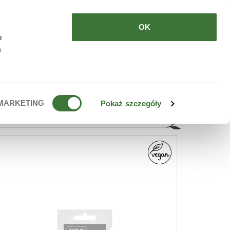
DE COMPRAR
ES
OK
o
e
MARKETING
Pokaż szczegóły