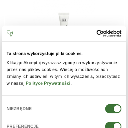
Ta strona wykorzystuje pliki cookies.
Klikając Akceptuj wyrażasz zgodę na wykorzystywanie
crema contorno de ojos
przez nas plików cookies. Więcej o możliwościach
LÍNEA
multivitaminas
zmiany ich ustawień, w tym ich wyłączenia, przeczytasz
TIPO DE PRODUCTO
cremas contorno de ojos
w naszej
Polityce Prywatności
.
PIEL
madura / propensa a las arrugas
Wybór
NIEZBĘDNE
zgody
PREFERENCJE