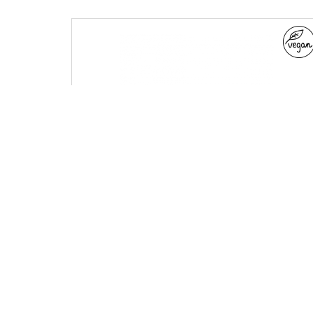
gel facial
LÍNEA
natural care