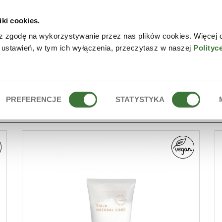
iki cookies.
NLINE
CONTACTO
DÓN
z zgodę na wykorzystywanie przez nas plików cookies. Więcej 
 ustawień, w tym ich wyłączenia, przeczytasz w naszej
Polityc
PREFERENCJE
STATYSTYKA