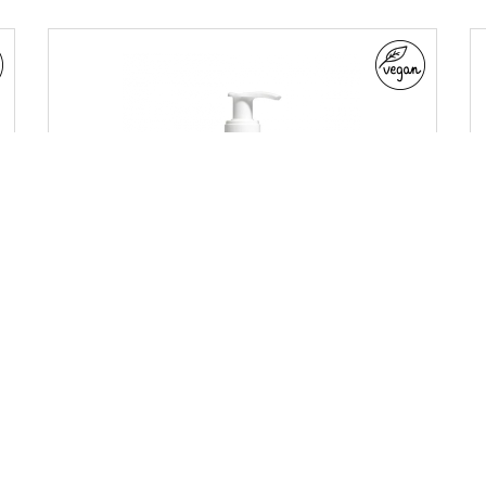
lavado íntimo
LÍNEA
natural care