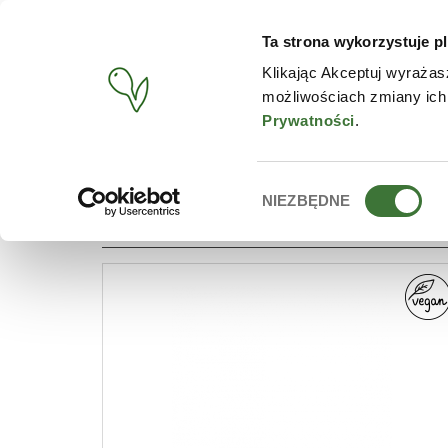
Ta strona wykorzystuje pl
PRODUCTOS
TIENDA O
Klikając Akceptuj wyrażas
możliwościach zmiany ich
BUSCAR
/
PRODUCTOS
/
LÍNEA
/
NATURAL CARE
Prywatności
.
Wybór
NIEZBĘDNE
LÍNEA: NATURAL CARE
zgody