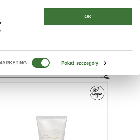
DE COMPRAR
ES
OK
o
e
MARKETING
Pokaż szczegóły