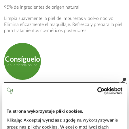
95% de ingredientes de origen natural
Limpia suavemente la piel de impurezas y polvo nocivo.
Elimina eficazmente el maquillaje. Refresca y prepara la piel
para tratamientos cosméticos posteriores.
Consíguelo
en la tienda online
MODO DE EMPLEO
Aplicar una pequeña cantidad de agua micelar en un disco
de algodón. Limpiar suavemente rostro, ojos cerrados y
Ta strona wykorzystuje pliki cookies.
labios. Repetir si es necesario. Utilizar mañana y tarde.
Mantener a temperatura ambiente.
Klikając Akceptuj wyrażasz zgodę na wykorzystywanie
przez nas plików cookies. Więcej o możliwościach