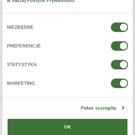
w naszej
Polityce Prywatności
.
Betaine, Sodium Lactate, Sodium PCA, Glycine, Fructose,
Urea, Niacinamide, Inositol, Lactic Acid, Propylene Glycol,
Euphrasia Officinalis Extract, Sodium Benzoate, Parfum
Wybór
(Fragrance), Citric Acid.
NIEZBĘDNE
zgody
La lista de ingredientes está conforme al estado actual de
fabricación de 2020.10.
PREFERENCJE
INGREDIENTES PRINCIPALES
lactato sódico, inulina
STATYSTYKA
LÍNEA
desmaquilladores
MARKETING
PARA
piel: seca, sensible
Pokaż szczegóły
TIPO DE PRODUCTO
OK
desmaquilladores