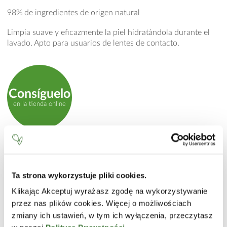
98% de ingredientes de origen natural
Limpia suave y eficazmente la piel hidratándola durante el
lavado. Apto para usuarios de lentes de contacto.
Consíguelo
en la tienda online
MODO DE EMPLEO
Aplicar espuma en las manos y lavar suavemente el rostro.
Ta strona wykorzystuje pliki cookies.
Enjuagar con agua tibia.
Klikając Akceptuj wyrażasz zgodę na wykorzystywanie
INCI
przez nas plików cookies. Więcej o możliwościach
Aqua (Water), Sorbitol, Glycerin, Decyl Glucoside, Disodium
zmiany ich ustawień, w tym ich wyłączenia, przeczytasz
Cocoyl Glutamate, Sodium Cocoamphoacetate, Panthenol,