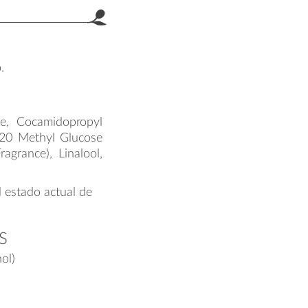
.
te, Cocamidopropyl
120 Methyl Glucose
agrance), Linalool,
l estado actual de
S
ol)