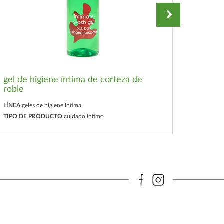
gel de higiene íntima de corteza de
roble
gel de
LÍNEA
geles de higiene íntima
LÍNEA
ge
TIPO DE PRODUCTO
cuidado íntimo
TIPO D