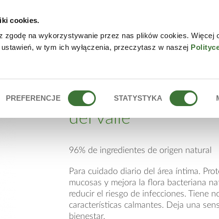
iki cookies.
NLINE
CONTACTO
DÓN
z zgodę na wykorzystywanie przez nas plików cookies. Więcej 
 ustawień, w tym ich wyłączenia, przeczytasz w naszej
Polityc
 LIRIO DEL VALLE
gel de higiene íntima
PREFERENCJE
STATYSTYKA
del valle
96% de ingredientes de origen natural
Para cuidado diario del área íntima. Pr
mucosas y mejora la flora bacteriana na
reducir el riesgo de infecciones. Tiene n
características calmantes. Deja una sen
bienestar.