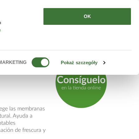
DE COMPRAR
ES
OK
o
e
 de lirio
MARKETING
Pokaż szczegóły
Consíguelo
en la tienda online
otege las membranas
tural. Ayuda a
otables
sación de frescura y