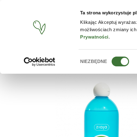
Ta strona wykorzystuje pl
PRODUCTOS
TIENDA O
Klikając Akceptuj wyrażas
możliwościach zmiany ich
BUSCAR
/
PRODUCTOS
/
ZIAJA
/
GEL DE HIGIENE ÍNTIMA DE
Prywatności
.
Wybór
NIEZBĘDNE
zgody