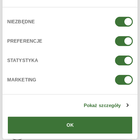
Benzoate, Parfum (Fragrance), Linalool, Citronellol, Hexyl
Cinnamal, CI 42090 (FD&C Blue No. 1), CI 19140 (FD&C
Wybór
Yellow No. 5), CI 47005 (D&C Yellow No. 10).
NIEZBĘDNE
zgody
La lista de ingredientes está conforme al estado actual de
fabricación de 2020.10.
PREFERENCJE
INGREDIENTES PRINCIPALES
ácido láctico, provitamina B5 (d-panthenol)
STATYSTYKA
LÍNEA
geles de higiene íntima
MARKETING
PARA
edad: 12+
Pokaż szczegóły
TIPO DE PRODUCTO
OK
cuidado íntimo