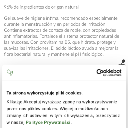
96% de ingredientes de origen natural
Gel suave de higiene íntima, recomendado especialmente
durante la menstruación y en periodos de irritación.
Contiene extractos de corteza de roble, con propiedades
antiinflamatorias. Fortalece el sistema protector natural de
las mucosas. Con provitamina B5, que hidrata, protege y
suaviza las irritaciones. El ácido láctico ayuda a mejorar la
flora bacterial natural y mantiene el pH fisiológico.
MODO DE EMPLEO
Usar una pequeña cantidad para el cuidado diario. Enjugar
cuidadosamente.
Ta strona wykorzystuje pliki cookies.
INCI
Klikając Akceptuj wyrażasz zgodę na wykorzystywanie
Aqua (Water), Sodium Laureth Sulfate, Cocamidopropyl
przez nas plików cookies. Więcej o możliwościach
Betaine, Coco Glucoside, Propylene Glycol, Quercus Robur
zmiany ich ustawień, w tym ich wyłączenia, przeczytasz
Bark Extract, Lactic Acid, Panthenol, Cocamide DEA, PEG-
w naszej
Polityce Prywatności
.
120 Methyl Glucose Dioleate, Disodium EDTA, Sodium