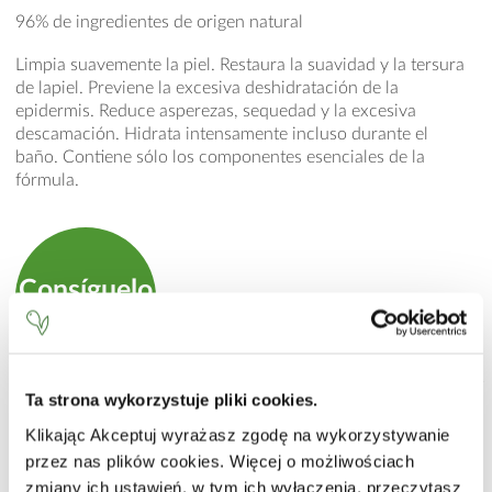
96% de ingredientes de origen natural
Limpia suavemente la piel. Restaura la suavidad y la tersura
de lapiel. Previene la excesiva deshidratación de la
epidermis. Reduce asperezas, sequedad y la excesiva
descamación. Hidrata intensamente incluso durante el
baño. Contiene sólo los componentes esenciales de la
fórmula.
Consíguelo
en la tienda online
Ta strona wykorzystuje pliki cookies.
MODO DE EMPLEO
Klikając Akceptuj wyrażasz zgodę na wykorzystywanie
Aplicar una pequeña cantidad en la piel y aclarar.
przez nas plików cookies. Więcej o możliwościach
zmiany ich ustawień, w tym ich wyłączenia, przeczytasz
INCI