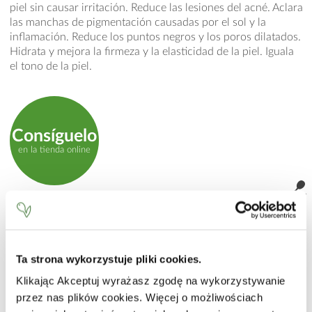
piel sin causar irritación. Reduce las lesiones del acné. Aclara
las manchas de pigmentación causadas por el sol y la
inflamación. Reduce los puntos negros y los poros dilatados.
Hidrata y mejora la firmeza y la elasticidad de la piel. Iguala
el tono de la piel.
Consíguelo
en la tienda online
MODO DE EMPLEO
Aplicar sobre la piel limpia y seca mediante suaves
toquecitos. Se recomienda su uso por la noche.
Ta strona wykorzystuje pliki cookies.
INCI
Klikając Akceptuj wyrażasz zgodę na wykorzystywanie
przez nas plików cookies. Więcej o możliwościach
Aqua (Water), Isohexadecane, Dimethicone, Propylene