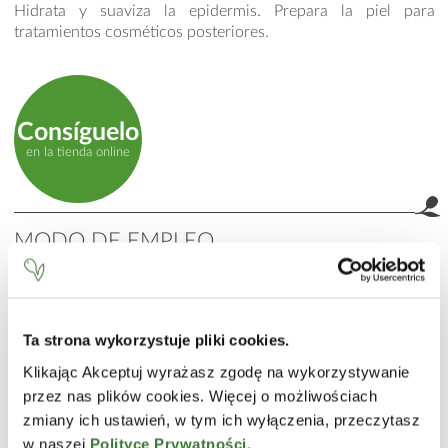
Hidrata y suaviza la epidermis. Prepara la piel para
tratamientos cosméticos posteriores.
Consíguelo
en la tienda online
MODO DE EMPLEO
Aplicar una pequeña cantidad en rostro y escote, masajear
con movimientos circulares y aclarar.
INCI
Ta strona wykorzystuje pliki cookies.
Aqua (Water), Sodium Laureth Sulfate, Cocamidopropyl
Klikając Akceptuj wyrażasz zgodę na wykorzystywanie
Betaine, Coco-Glucoside, Zinc Coceth Sulfate, Glycerin,
przez nas plików cookies. Więcej o możliwościach
Panthenol, Allantoin, Lactobionic Acid, Propylene Glycol,
zmiany ich ustawień, w tym ich wyłączenia, przeczytasz
Leptospermum Scoparium Leaf Extract, Sodium Chloride,
w naszej
Polityce Prywatności
.