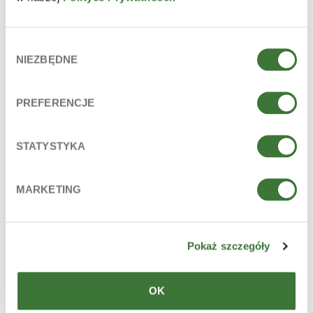
PEG-7 Glyceryl Cocoate, Sodium Benzoate, Parfum
(Fragrance), Hexyl Cinnamal, Linalyl Acetate, Limonene,
Linalool, Citrus Aurantium Peel Oil, Citric Acid.
Wybór
La lista de ingredientes está conforme al estado actual de
NIEZBĘDNE
zgody
fabricación de 2024.01.
INGREDIENTES PRINCIPALES
PREFERENCJE
alantoína, provitamina B5 (d-panthenol), sulfato de zinc,
ácido lactobiónico, extracto de hojas de manuka
STATYSTYKA
LÍNEA
manuka tree
MARKETING
PARA
edad: 12+
Pokaż szczegóły
piel: normal, mixta, grasa
TIPO DE PRODUCTO
OK
geles faciales