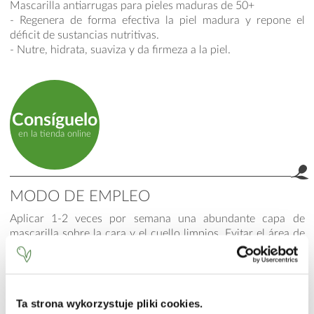
Mascarilla antiarrugas para pieles maduras de 50+
- Regenera de forma efectiva la piel madura y repone el
déficit de sustancias nutritivas.
- Nutre, hidrata, suaviza y da firmeza a la piel.
Consíguelo
en la tienda online
MODO DE EMPLEO
Aplicar 1-2 veces por semana una abundante capa de
mascarilla sobre la cara y el cuello limpios. Evitar el área de
los ojos y la boca. Pasados 10-15 minutos, aclarar con agua
tibia o retirar con un algodón.
INCI
Ta strona wykorzystuje pliki cookies.
Aqua (Water), Paraffinum Liquidum (Mineral Oil), Cera