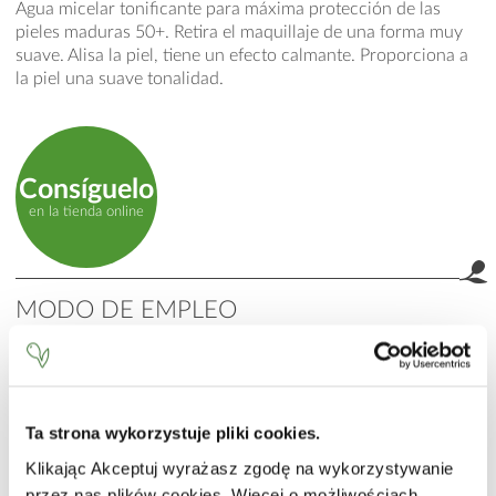
Agua micelar tonificante para máxima protección de las
pieles maduras 50+. Retira el maquillaje de una forma muy
suave. Alisa la piel, tiene un efecto calmante. Proporciona a
la piel una suave tonalidad.
Consíguelo
en la tienda online
MODO DE EMPLEO
Impregnar un disco de algodón y pasarlo por el rostro y la
zona del cuello. Sin necesidad de aclarar. Se recomienda
para la aplicación diurna y nocturna, también para los
usuarios de lentes de contacto.
Ta strona wykorzystuje pliki cookies.
INCI
Klikając Akceptuj wyrażasz zgodę na wykorzystywanie
przez nas plików cookies. Więcej o możliwościach
Aqua (Water), Sodium Cocoamphoacetate, Glycerin, PEG-8,