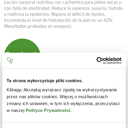
Loción corporal nutritiva con cachemira para pieles secas y
con falta de elasticidad. Reduce la aspereza, suaviza, hidrata
y reafirma la epidermis. Repone el déficit de lípidos.
Incrementa el nivel de hidratación de la piel en un 42%.
(Resultados probados en ensayos).
Consíguelo
en la tienda online
Ta strona wykorzystuje pliki cookies.
MODO DE EMPLEO
Klikając Akceptuj wyrażasz zgodę na wykorzystywanie
Aplicar sobre la piel y masajear.
przez nas plików cookies. Więcej o możliwościach
zmiany ich ustawień, w tym ich wyłączenia, przeczytasz
INCI
w naszej
Polityce Prywatności
.
Aqua (Water), Paraffinum Liquidum (Mineral Oil), Glycerin,
Isopropyl Palmitate, Glyceryl Stearate, PEG-100 Stearate,
Cetearyl Alcohol, Dimethicone, Elaeis Guineensis (Palm) Oil,