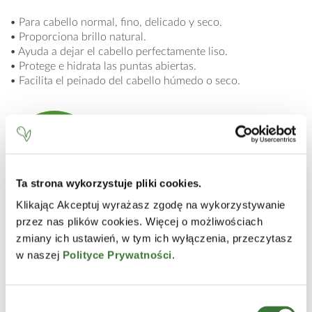
• Para cabello normal, fino, delicado y seco.
• Proporciona brillo natural.
• Ayuda a dejar el cabello perfectamente liso.
• Protege e hidrata las puntas abiertas.
• Facilita el peinado del cabello húmedo o seco.
Consíguelo
en la tienda online
Ta strona wykorzystuje pliki cookies.
Klikając Akceptuj wyrażasz zgodę na wykorzystywanie
przez nas plików cookies. Więcej o możliwościach
MODO DE EMPLEO
zmiany ich ustawień, w tym ich wyłączenia, przeczytasz
Extender 1-2 gotas de serum en las manos y masajear en el
w naszej
Polityce Prywatności
.
cabello húmedo o seco, especialmente las puntas del
cabello, y peinar. No enjuaguar.
Wybór
INCI